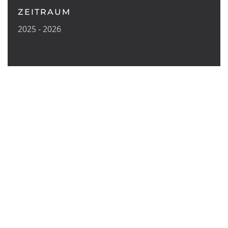
ZEITRAUM
2025 - 2026
COACHING/ AKTIVIERUNGSCENTER
BERUFSBERATUNG
EXISTENZGRÜNDUNG