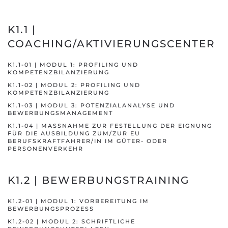
FAQ
Folge uns
K1.1 |
COACHING/AKTIVIERUNGSCENTER
K1.1-01 | MODUL 1: PROFILING UND
KOMPETENZBILANZIERUNG
K1.1-02 | MODUL 2: PROFILING UND
KOMPETENZBILANZIERUNG
K1.1-03 | MODUL 3: POTENZIALANALYSE UND
BEWERBUNGSMANAGEMENT
K1.1-04 | MASSNAHME ZUR FESTELLUNG DER EIGNUNG F
ÜR DIE AUSBILDUNG ZUM/ZUR EU B
ERUFSKRAFTFAHRER/IN IM GÜTER- ODER P
ERSONENVERKEHR
K1.2 | BEWERBUNGSTRAINING
K1.2-01 | MODUL 1: VORBEREITUNG IM
BEWERBUNGSPROZESS
K1.2-02 | MODUL 2: SCHRIFTLICHE
Ihr professioneller Ausbilder