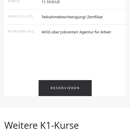
PREIS
11,10 €/UE
WEITERBILDUNGEN
ABSCHLUSS
Teilnahmebescheinigung/ Zertifikat
UMSCHULUNGEN
FÖRDERUNG
AVGS über Jobcenter/ Agentur für Arbeit
Die BA
Über uns
Unser Team
Karriere
✨
RESERVIEREN
Support
Downloads
Weitere K1-Kurse