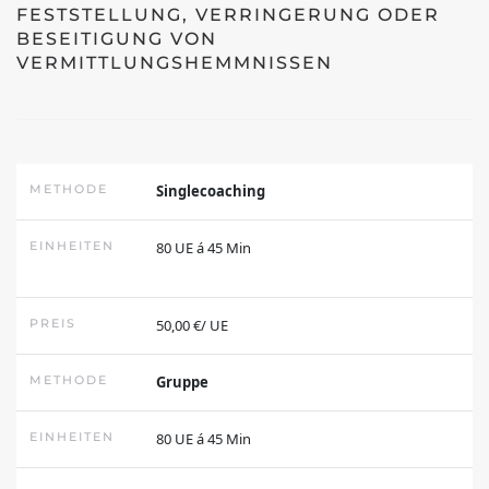
FESTSTELLUNG, VERRINGERUNG ODER
BESEITIGUNG VON
VERMITTLUNGSHEMMNISSEN
COACHING/ AKTIVIERUNGSCENTER
METHODE
Singlecoaching
BERUFSBERATUNG
EINHEITEN
80 UE á 45 Min
EXISTENZGRÜNDUNG
PREIS
50,00 €/ UE
SPRACHEN
METHODE
Gruppe
EINHEITEN
80 UE á 45 Min
AUSBILDUNGEN