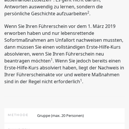
Antworten auswendig zu lernen, sondern die
2
persönliche Geschichte aufzuarbeiten
.
BERUFSBERATUNG
Wenn Sie Ihren Führerschein vor dem 1.
März 2019
erworben haben und nur lebensrettende
EXISTENZGRÜNDUNG
Sofortmaßnahmen am Unfallort nachweisen mussten,
dann müssen Sie einen vollständigen Erste-Hilfe-Kurs
absolvieren, wenn Sie Ihren Führerschein neu
SPRACHEN
1
beantragen möchten
.
Wenn Sie jedoch bereits einen
Erste-Hilfe-Kurs absolviert haben, liegt der Nachweis in
Ihrer Führerscheinakte vor und weitere Maßnahmen
AUSBILDUNGEN
1
sind in der Regel nicht erforderlich
.
WEITERBILDUNGEN
UMSCHULUNGEN
METHODE
Gruppe (max. 20 Personen)
Die BA