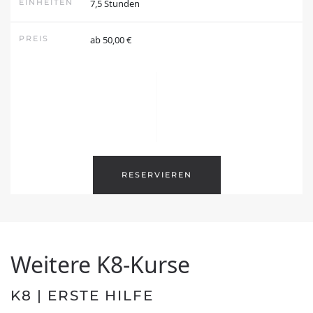
EINHEITEN
7,5 Stunden
PREIS
ab 50,00 €
Über uns
Unser Team
Karriere
✨
Support
RESERVIEREN
Downloads
FAQ
Folge uns
Weitere K8-Kurse
K8 | ERSTE HILFE