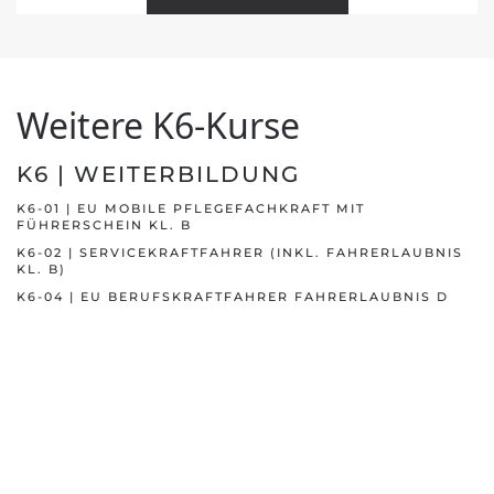
Weitere K6-Kurse
K6 | WEITERBILDUNG
K6-01 | EU MOBILE PFLEGEFACHKRAFT MIT
FÜHRERSCHEIN KL. B
K6-02 | SERVICEKRAFTFAHRER (INKL. FAHRERLAUBNIS
KL. B)
K6-04 | EU BERUFSKRAFTFAHRER FAHRERLAUBNIS D
UND DE
K6-05 | EU BERUFSKRAFTFAHRER FAHRERLAUBNIS C
UND CE
K6-06 | AUSBILDUNG ZUM FAHRER VON
FLURFÖRDERZEUGEN
K6-07 | FAHRERLAUBNIS KLASSE BE
K6-08 | BESCHLEUNIGTE GRUNDQUALIFIKAT.
(BKRFQG/BKRFQV)