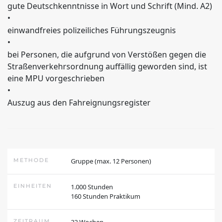
gute Deutschkenntnisse in Wort und Schrift (Mind. A2)
•
BERUFSBERATUNG
einwandfreies polizeiliches Führungszeugnis
•
EXISTENZGRÜNDUNG
bei Personen, die aufgrund von Verstößen gegen die
Straßenverkehrsordnung auffällig geworden sind, ist
eine MPU vorgeschrieben
SPRACHEN
•
Auszug aus den Fahreignungsregister
AUSBILDUNGEN
WEITERBILDUNGEN
METHODE
Gruppe (max. 12 Personen)
UMSCHULUNGEN
EINHEITEN
1.000 Stunden
160 Stunden Praktikum
Die BA
ZEITRAUM
32 Wochen