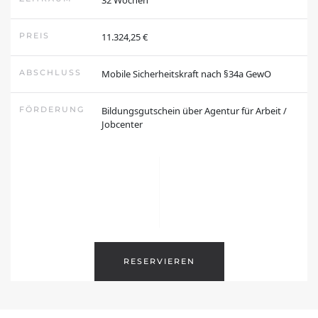
Über uns
PREIS
11.324,25 €
Unser Team
ABSCHLUSS
Mobile Sicherheitskraft nach §34a GewO
Karriere
✨
Support
FÖRDERUNG
Bildungsgutschein über Agentur für Arbeit /
Jobcenter
Downloads
FAQ
Folge uns
RESERVIEREN